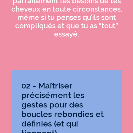
parfaitement les besoins de tes
cheveux en toute circonstances,
même si tu penses qu’ils sont
compliqués et que tu as “tout”
essayé.
02 - Maîtriser
précisément les
gestes pour des
boucles rebondies et
définies (et qui