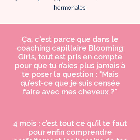
hormonales.
Ça, c'est parce que dans le
coaching capillaire Blooming
Girls, tout est pris en compte
pour que tu n’aies plus jamais à
te poser la question : "Mais
qu’est-ce que je suis censée
faire avec mes cheveux ?"
4 mois : c’est tout ce qu’il te faut
pour
enfin
comprendre