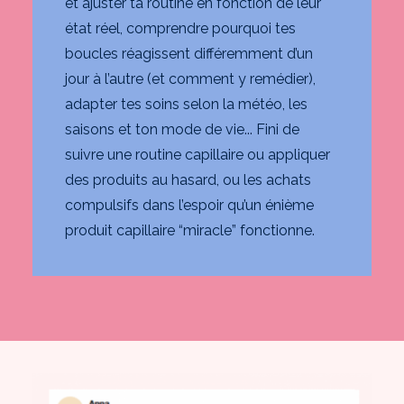
et ajuster ta routine en fonction de leur
état réel, comprendre pourquoi tes
boucles réagissent différemment d’un
jour à l’autre (et comment y remédier),
adapter tes soins selon la météo, les
saisons et ton mode de vie... Fini de
suivre une routine capillaire ou appliquer
des produits au hasard, ou les achats
compulsifs dans l’espoir qu’un énième
produit capillaire “miracle” fonctionne.