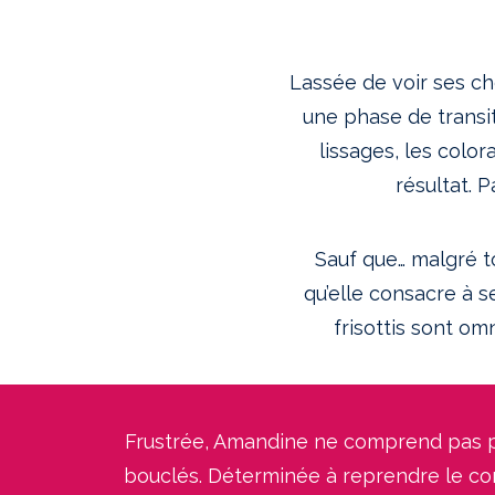
Lassée de voir ses ch
une phase de transit
lissages, les color
résultat. P
Sauf que… malgré t
qu’elle consacre à s
frisottis sont om
Frustrée, Amandine ne comprend pas pou
bouclés. Déterminée à reprendre le con