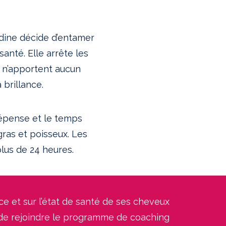
ndine décide d’entamer
anté. Elle arrête les
ui n’apportent aucun
a brillance.
dépense et le temps
gras et poisseux. Les
plus de 24 heures.
e et sur l’état de santé de ses cheveux
e de rejoindre le programme de coaching