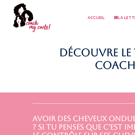
ACCUEIL
💌LA LETT
Découvre le
coachi
Avoir des cheveux ondulés
? Si tu penses que c'est