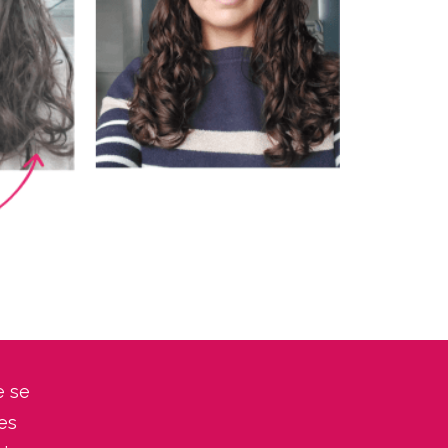
e se
es