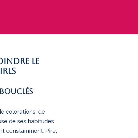
oindre le
irls
 bouclés
e colorations, de
ause de ses habitudes
ent constamment. Pire,