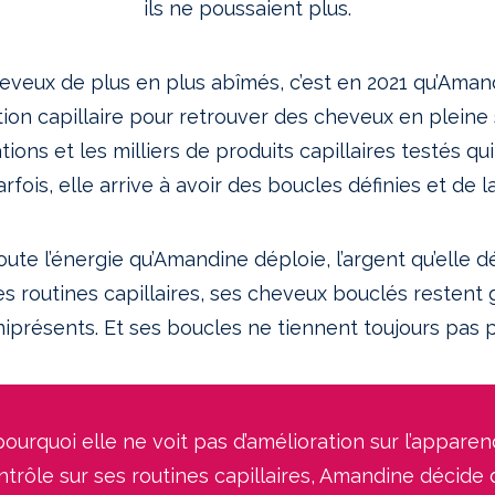
ils ne poussaient plus.
eveux de plus en plus abîmés, c’est en 2021 qu’Ama
ion capillaire pour retrouver des cheveux en pleine s
ations et les milliers de produits capillaires testés q
arfois, elle arrive à avoir des boucles définies et de l
oute l’énergie qu’Amandine déploie, l’argent qu’elle 
es routines capillaires, ses cheveux bouclés restent 
niprésents. Et ses boucles ne tiennent toujours pas 
rquoi elle ne voit pas d’amélioration sur l’apparenc
trôle sur ses routines capillaires, Amandine décid