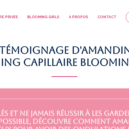
RE PRIVEE
BLOOMING GIRLS
A PROPOS
CONTACT
 témoignage d'Amandine
ng capillaire Bloomin
 et ne jamais réussir à les garde
 impossible, découvre comment Ama