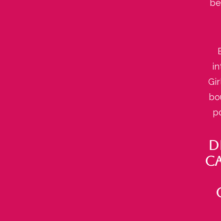
be
in
Gir
bo
po
D
ca