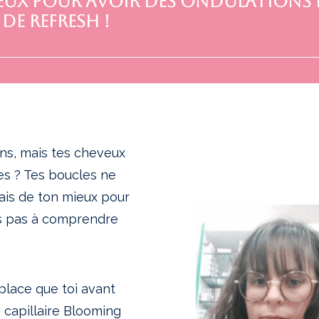
eux pour avoir des ondulations 
 de refresh !
ions, mais tes cheveux
les ? Tes boucles ne
fais de ton mieux pour
ves pas à comprendre
lace que toi avant
capillaire Blooming