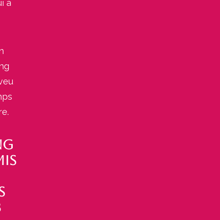
i a
n
ing
eveu
mps
re.
ng
mis
s
3