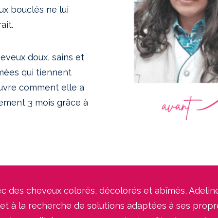
eux bouclés ne lui
ait.
eveux doux, sains et
rmées qui tiennent
uvre comment elle a
lement 3 mois grâce à
c des cheveux colorés, décolorés et abîmés, Adelin
et à la recherche de solutions adaptées à ses propr