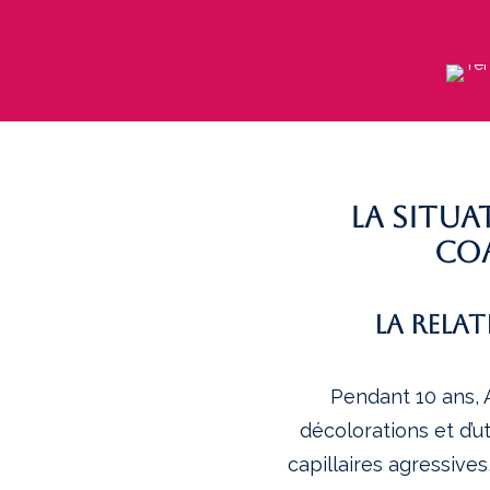
La situa
coa
La rela
Pendant 10 ans, 
décolorations et d’u
capillaires agressive