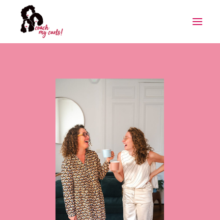
ACCUEIL
💌LA LETTRE PRIVEE
BLOOMING GIRLS
A PROPOS
CONTACT
L’ANALYSE DE TES GESTES OFFERTE →
RECHERCHE